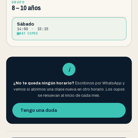
GRUPO
8 – 10 años
Sábado
14:00
–
15:15
HAY CUPOS
i
¿No te queda ningún horario?
Escribinos por WhatsApp y
vemos si abrimos una clase nueva en otro horario. Los cupos
se renuevan al inicio de cada mes.
Tengo una duda