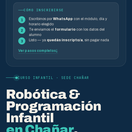
CÓMO INSCRIBIRSE
Escribinos por
WhatsApp
con el módulo, día y
1
horario elegido
Te enviamos el
formulario
con los datos del
2
alumno
Listo — ya
quedás inscripto/a
, sin pagar nada
3
Ver pasos completos
CURSO INFANTIL · SEDE CHAÑAR
Robótica &
Programación
Infantil
en Chañar
.