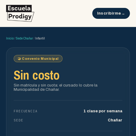
Inscribirme
Inicio
/
Sede Chañar
/
Infantil
🤝 Convenio Municipal
Sin costo
Sin matrícula y sin cuota: el cursado lo cubre la
Municipalidad de Chañar.
FRECUENCIA
1 clase por semana
SEDE
Chañar