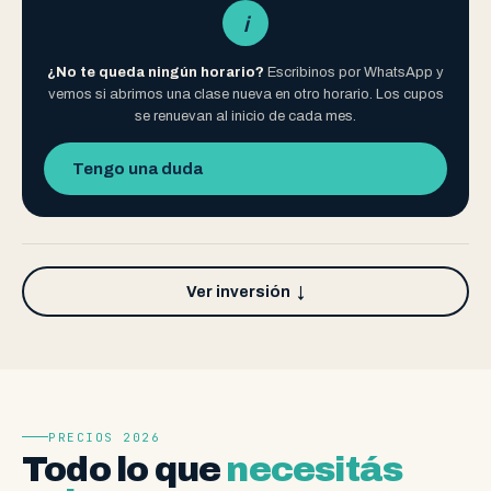
i
¿No te queda ningún horario?
Escribinos por WhatsApp y
vemos si abrimos una clase nueva en otro horario. Los cupos
se renuevan al inicio de cada mes.
Tengo una duda
Ver inversión
↓
PRECIOS 2026
Todo lo que
necesitás