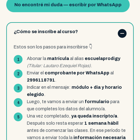
No encontré mi duda — escribir por WhatsApp
¿Cómo se inscribe al curso?
Estos son los pasos para inscribirse 👇
Abonar la
matrícula
al alias
escuelaprodigy
(Titular: Lautaro Ezequiel Rojas)
.
Enviar el
comprobante por WhatsApp
al
2996118791
.
Indicar en el mensaje:
módulo +
día y horario
elegido
.
Luego, te vamos a enviar un
formulario
para
que completes los datos del alumno/a.
Una vez completado,
ya queda inscripto/a
.
Después solo resta esperar
1 semana hábil
antes de comenzar las clases. En ese período te
vamos a enviar toda la
información necesaria