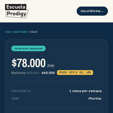
Inscribirme
Inicio
/
Sede Plottier
/
Infantil
Inversión mensual
$78.000
/mes
PROMO RESTO DEL AÑO
Matrícula:
$70.000
$45.000
FRECUENCIA
1 clase por semana
SEDE
Plottier