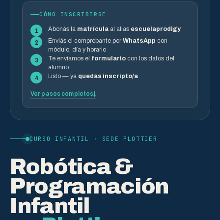
CÓMO INSCRIBIRSE
Abonás la
matrícula
al alias
escuelaprodigy
1
Enviás el comprobante por
WhatsApp
con
2
módulo, día y horario
Te enviamos el
formulario
con los datos del
3
alumno
Listo — ya
quedás inscripto/a
4
Ver pasos completos
CURSO INFANTIL · SEDE PLOTTIER
Robótica &
Programación
Infantil